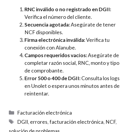
RNC inválido o no registrado en DGII:
Verifica el número del cliente.
Secuencia agotada:
Asegúrate de tener
NCF disponibles.
Firma electrónica inválida:
Verifica tu
conexión con Alanube.
Campos requeridos vacíos:
Asegúrate de
completar razón social, RNC, monto y tipo
de comprobante.
Error 500 o 400 de DGII:
Consulta los logs
en Unolet o espera unos minutos antes de
reintentar.
Categorías
Facturación electrónica
Etiquetas
DGII
,
errores
,
facturación electrónica
,
NCF
,
solución de problemas