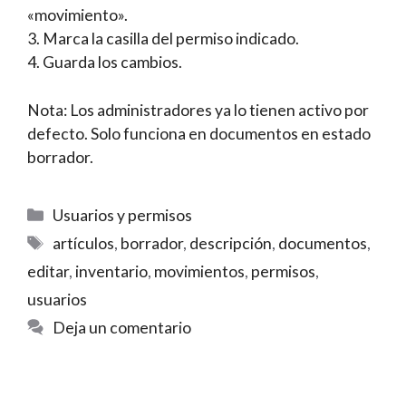
«movimiento».
3. Marca la casilla del permiso indicado.
4. Guarda los cambios.
Nota: Los administradores ya lo tienen activo por
defecto. Solo funciona en documentos en estado
borrador.
Categorías
Usuarios y permisos
Etiquetas
artículos
,
borrador
,
descripción
,
documentos
,
editar
,
inventario
,
movimientos
,
permisos
,
usuarios
Deja un comentario