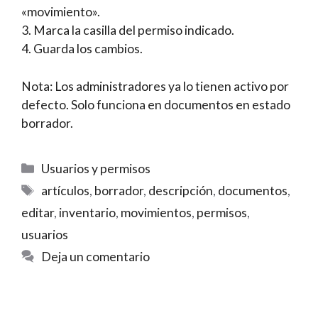
«movimiento».
3. Marca la casilla del permiso indicado.
4. Guarda los cambios.
Nota: Los administradores ya lo tienen activo por
defecto. Solo funciona en documentos en estado
borrador.
Categorías
Usuarios y permisos
Etiquetas
artículos
,
borrador
,
descripción
,
documentos
,
editar
,
inventario
,
movimientos
,
permisos
,
usuarios
Deja un comentario